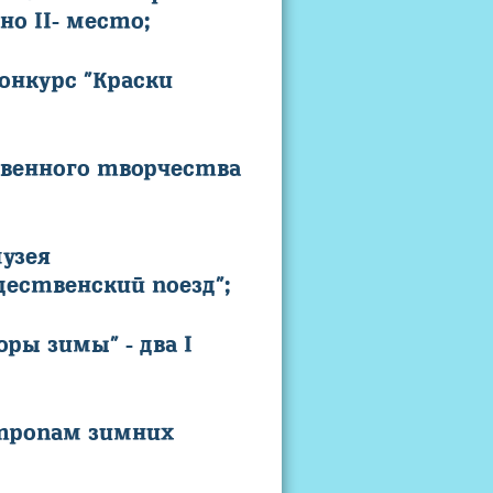
но II- место;
онкурс "Краски
твенного творчества
музея
ественский поезд";
ры зимы" - два I
 тропам зимних