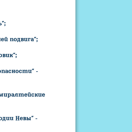
";
ей подвига";
овик";
опасности" -
дмиралтейские
одии Невы" -